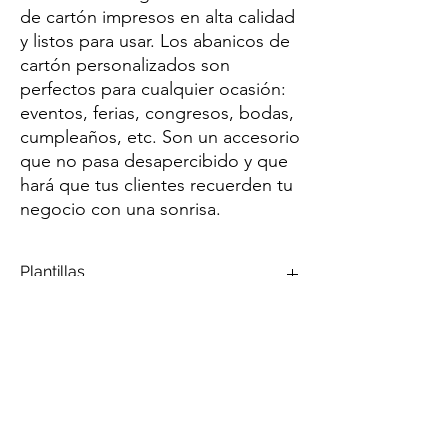
de cartón impresos en alta calidad
y listos para usar. Los abanicos de
cartón personalizados son
perfectos para cualquier ocasión:
eventos, ferias, congresos, bodas,
cumpleaños, etc. Son un accesorio
que no pasa desapercibido y que
hará que tus clientes recuerden tu
negocio con una sonrisa.
Plantillas
Descarga la plantilla en
PSD
o
PDF
.
Especificaciones Técnicas
PSD
PDF
Peso
25 kg
Calidad
350gr